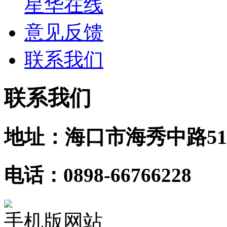
星华在线
意见反馈
联系我们
联系我们
地址：海口市海秀中路51
电话：0898-66766228
手机版网站