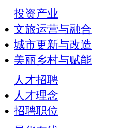
投资产业
文旅运营与融合
城市更新与改造
美丽乡村与赋能
人才招聘
人才理念
招聘职位