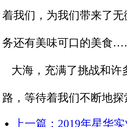
着我们，为我们带来了无
务还有美味可口的美食…
大海，充满了挑战和许
路，等待着我们不断地探
上一篇：2019年星华