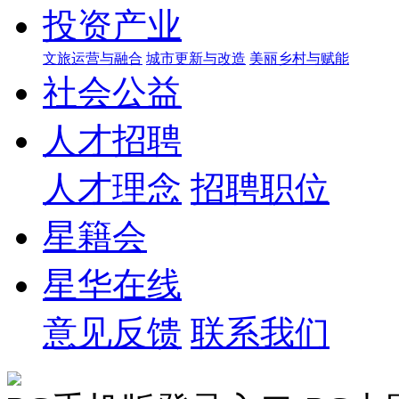
投资产业
文旅运营与融合
城市更新与改造
美丽乡村与赋能
社会公益
人才招聘
人才理念
招聘职位
星籍会
星华在线
意见反馈
联系我们