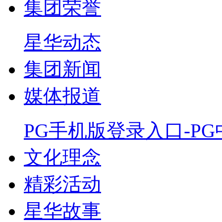
集团荣誉
星华动态
集团新闻
媒体报道
PG手机版登录入口-PG
文化理念
精彩活动
星华故事